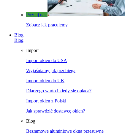
Poznaj nas
Zobacz jak pracujemy
Blog
Blog
Import
Import okien do USA
Wyjaśniamy jak przebiega
Import okien do UK
Dlaczego warto i kiedy się opłaca?
Import okien z Polski
Jak sprawdzić dostawcę okien?
Blog
Bezramowe aluminiowe okna przesuwne