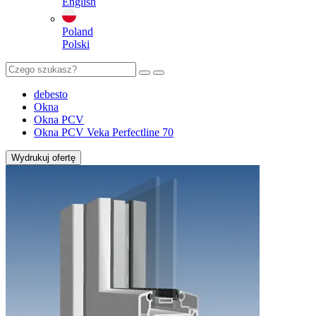
English
Poland
Polski
debesto
Okna
Okna PCV
Okna PCV Veka Perfectline 70
Wydrukuj ofertę