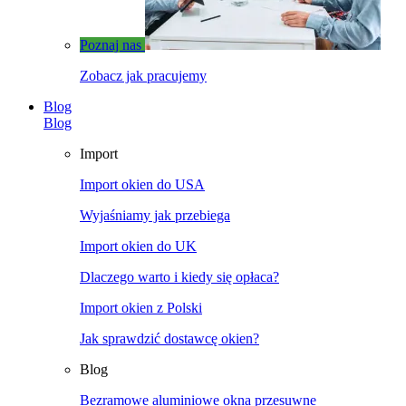
Poznaj nas
Zobacz jak pracujemy
Blog
Blog
Import
Import okien do USA
Wyjaśniamy jak przebiega
Import okien do UK
Dlaczego warto i kiedy się opłaca?
Import okien z Polski
Jak sprawdzić dostawcę okien?
Blog
Bezramowe aluminiowe okna przesuwne