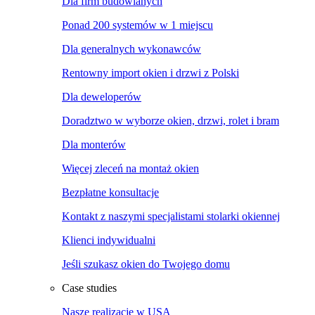
Dla firm budowlanych
Ponad 200 systemów w 1 miejscu
Dla generalnych wykonawców
Rentowny import okien i drzwi z Polski
Dla deweloperów
Doradztwo w wyborze okien, drzwi, rolet i bram
Dla monterów
Więcej zleceń na montaż okien
Bezpłatne konsultacje
Kontakt z naszymi specjalistami stolarki okiennej
Klienci indywidualni
Jeśli szukasz okien do Twojego domu
Case studies
Nasze realizacje w USA