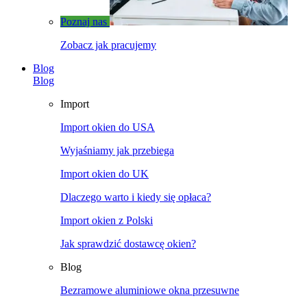
Poznaj nas
Zobacz jak pracujemy
Blog
Blog
Import
Import okien do USA
Wyjaśniamy jak przebiega
Import okien do UK
Dlaczego warto i kiedy się opłaca?
Import okien z Polski
Jak sprawdzić dostawcę okien?
Blog
Bezramowe aluminiowe okna przesuwne