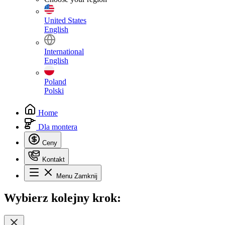
United States
English
International
English
Poland
Polski
Home
Dla montera
Ceny
Kontakt
Menu
Zamknij
Wybierz
kolejny krok: