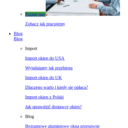
Poznaj nas
Zobacz jak pracujemy
Blog
Blog
Import
Import okien do USA
Wyjaśniamy jak przebiega
Import okien do UK
Dlaczego warto i kiedy się opłaca?
Import okien z Polski
Jak sprawdzić dostawcę okien?
Blog
Bezramowe aluminiowe okna przesuwne