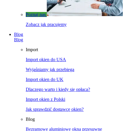
Poznaj nas
Zobacz jak pracujemy
Blog
Blog
Import
Import okien do USA
Wyjaśniamy jak przebiega
Import okien do UK
Dlaczego warto i kiedy się opłaca?
Import okien z Polski
Jak sprawdzić dostawcę okien?
Blog
Bezramowe aluminiowe okna przesuwne