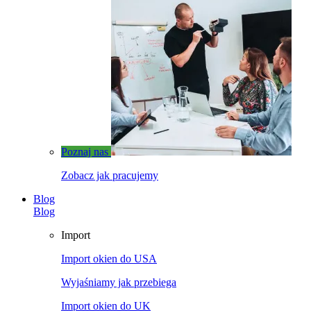
Poznaj nas
Zobacz jak pracujemy
Blog
Blog
Import
Import okien do USA
Wyjaśniamy jak przebiega
Import okien do UK