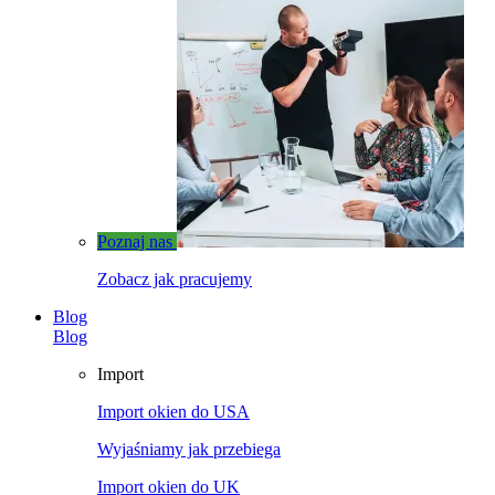
Poznaj nas
Zobacz jak pracujemy
Blog
Blog
Import
Import okien do USA
Wyjaśniamy jak przebiega
Import okien do UK