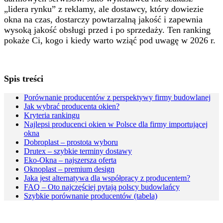
„lidera rynku” z reklamy, ale dostawcy, który dowiezie
okna na czas, dostarczy powtarzalną jakość i zapewnia
wysoką jakość obsługi przed i po sprzedaży. Ten ranking
pokaże Ci, kogo i kiedy warto wziąć pod uwagę w 2026 r.
Spis treści
Porównanie producentów z perspektywy firmy budowlanej
Jak wybrać producenta okien?
Kryteria rankingu
Najlepsi producenci okien w Polsce dla firmy importującej
okna
Dobroplast – prostota wyboru
Drutex – szybkie terminy dostawy
Eko-Okna – najszersza oferta
Oknoplast – premium design
Jaka jest alternatywa dla współpracy z producentem?
FAQ – Oto najczęściej pytają polscy budowlańcy
Szybkie porównanie producentów (tabela)