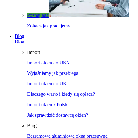
Poznaj nas
Zobacz jak pracujemy
Blog
Blog
Import
Import okien do USA
Wyjaśniamy jak przebiega
Import okien do UK
Dlaczego warto i kiedy się opłaca?
Import okien z Polski
Jak sprawdzić dostawcę okien?
Blog
Bezramowe aluminiowe okna przesuwne