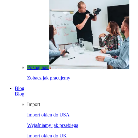
Poznaj nas
Zobacz jak pracujemy
Blog
Blog
Import
Import okien do USA
Wyjaśniamy jak przebiega
Import okien do UK